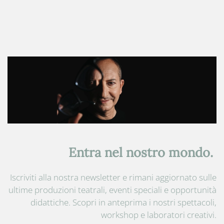
Entra nel nostro mondo.
Iscriviti alla nostra newsletter e rimani aggiornato sulle
ultime produzioni teatrali, eventi speciali e opportunità
didattiche. Scopri in anteprima i nostri spettacoli,
workshop e laboratori creativi.