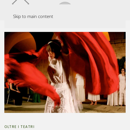
Visite guidate
VISITE TEATRALIZZATE
Skip to main content
PER IL TOURING CLUB
ITALIANO
SCOPRI
OLTRE I TEATRI